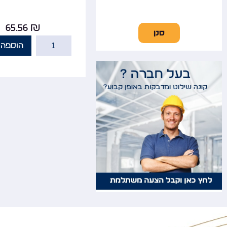
65.56
₪
סנן
הוספה 