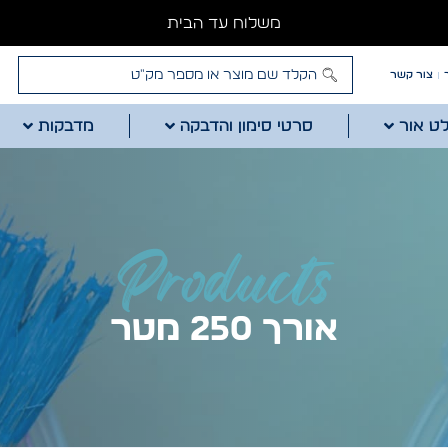
משלוח עד הבית
צור קשר
לט אור
סרטי סימון והדבקה
מדבקות
Products
אורך 250 מטר