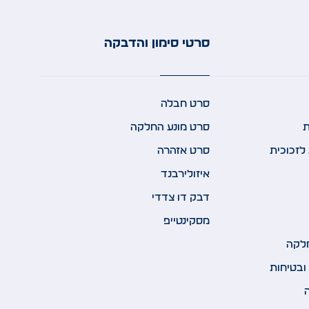
סרטי סימון והדבקה
סרט חבלה
ת
סרט מונע החלקה
לזכוכית
סרט אזהרה
איזולירבנד
דבק דו צדדי
מסקינטייפ
לקה
ובטיחות