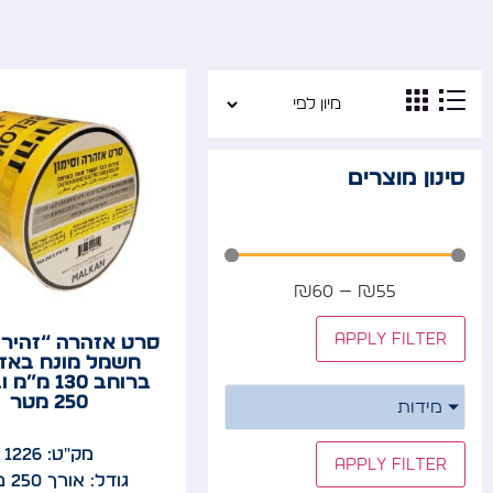
סינון מוצרים
₪
60
—
₪
55
Apply filter
סרט אזהרה “זהירו
חשמל מונח באד
ברוחב 130 מ
250 מטר
מידות
מק"ט: 1226
Apply filter
גודל: אורך 250 מטר