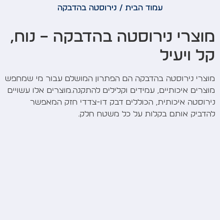
עמוד הבית
/ נירוסטה בהדבקה
מוצרי נירוסטה בהדבקה – נוח,
קל ויעיל
מוצרי נירוסטה בהדבקה הם הפתרון המושלם עבור מי שמחפש
מוצרים איכותיים, עמידים וקלילים להתקנה.מוצרים אלו עשויים
נירוסטה איכותית, הכוללים דבק דו-צדדי חזק המאפשר
להדביק אותם בקלות על כל משטח חלק.
היתרונות של מוצרי נירוסטה
בהדבקה
התקנה קלה ומהירה –
אין צורך בידע או ניסיון מקצועי
כדי להתקין מוצרי נירוסטה בהדבקה. כל מה שאתם
צריכים לעשות הוא לנקות את המשטח עליו תרצו
להדביק את המוצר, להסיר את הנייר מגן מהדבק ולהדביק