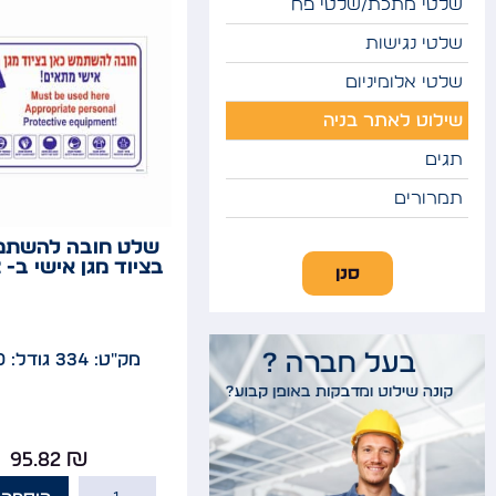
שלטי מתכת/שלטי פח
שלטי נגישות
שלטי אלומיניום
שילוט לאתר בניה
תגים
תמרורים
שלט חובה להשתמ
בציוד מגן אישי ב- 2 שפות
סנן
מק"ט: 334
גודל: 35x50
95.82
₪