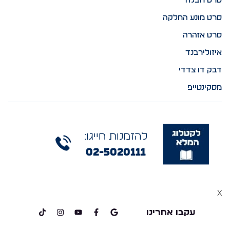
סרט חבלה
סרט מונע החלקה
סרט אזהרה
איזולירבנד
דבק דו צדדי
מסקינטייפ
להזמנות חייגו:
02-5020111
x
עקבו אחרינו