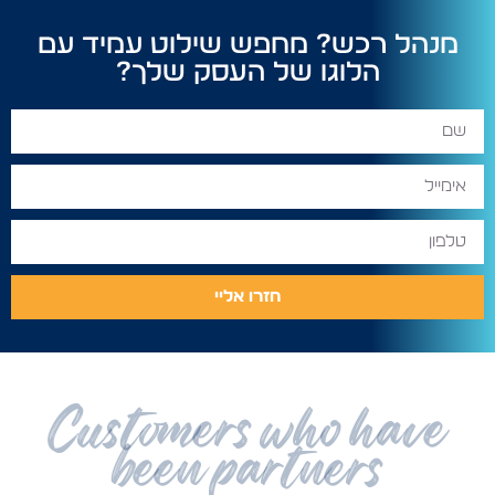
מנהל רכש? מחפש שילוט עמיד עם
הלוגו של העסק שלך?
חזרו אליי
Customers who have
been partners