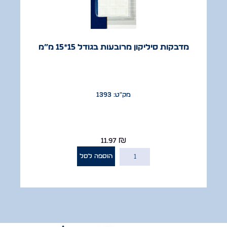
מדבקות סיליקון מרובעות בגודל 15*15 מ”מ
מק"ט: 1393
11.97
₪
הוספה לסל