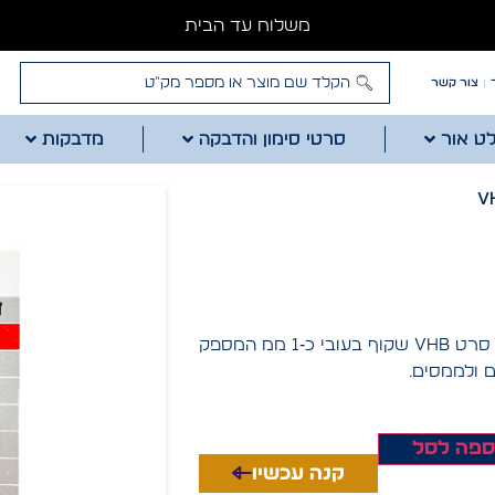
משלוח עד הבית
צור קשר
לט אור
סרטי סימון והדבקה
מדבקות
דבק דו צדדי 3M שקוף (4910) ברוחב 19 מ”מ ובאורך 1.7 מטר – סרט VHB שקוף בעובי כ‑1 ממ המספק
 ולממסים.
ספה לסל
קנה עכשיו