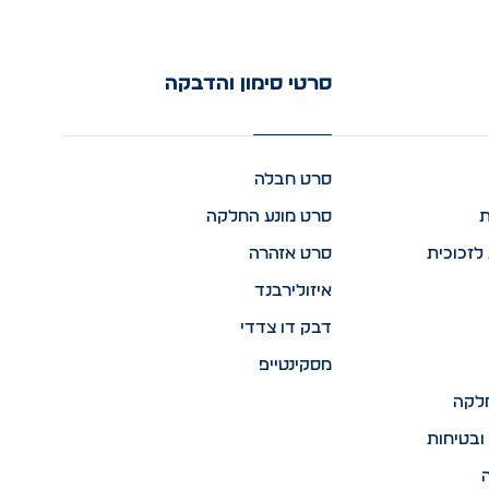
סרטי סימון והדבקה
סרט חבלה
ת
סרט מונע החלקה
לזכוכית
סרט אזהרה
איזולירבנד
דבק דו צדדי
מסקינטייפ
לקה
ובטיחות