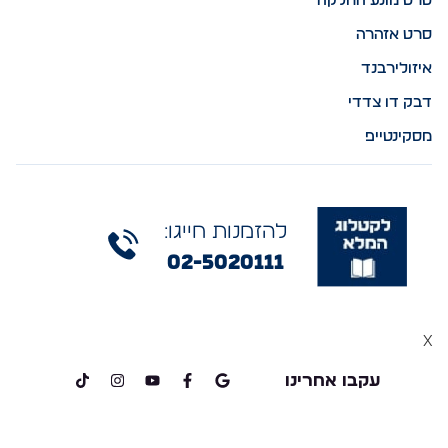
סרט מונע החלקה
סרט אזהרה
איזולירבנד
דבק דו צדדי
מסקינטייפ
להזמנות חייגו:
02-5020111
x
עקבו אחרינו