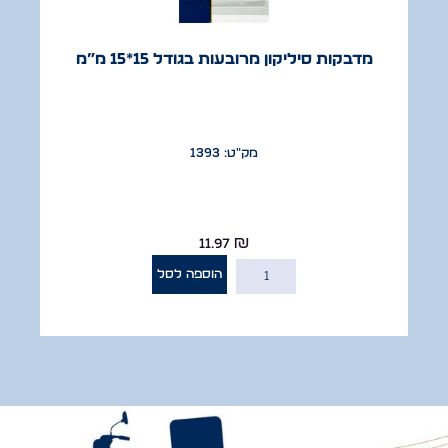
מדבקות סיליקון מרובעות בגודל 15*15 מ”מ
מק"ט: 1393
11.97
₪
הוספה לסל