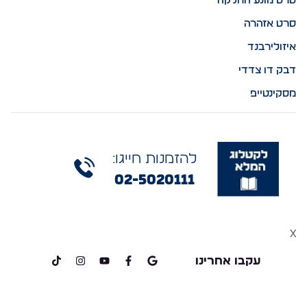
סרט מונע החלקה
סרט אזהרה
איזולירבנד
דבק דו צדדי
מסקינטייפ
להזמנות חייגו:
02-5020111
x
עקבו אחרינו