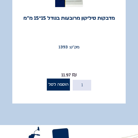
מדבקות סיליקון מרובעות בגודל 15*15 מ”מ
מק"ט: 1393
11.97
₪
הוספה לסל