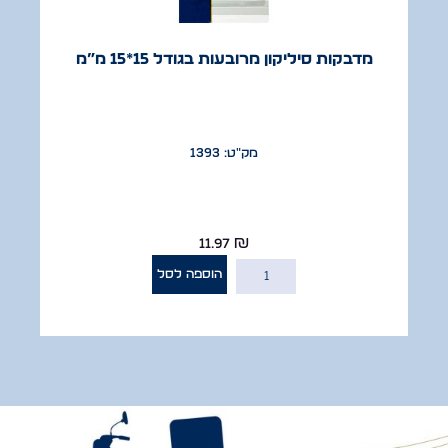
מדבקות סיליקון מרובעות בגודל 15*15 מ”מ
מק"ט: 1393
11.97
₪
הוספה לסל