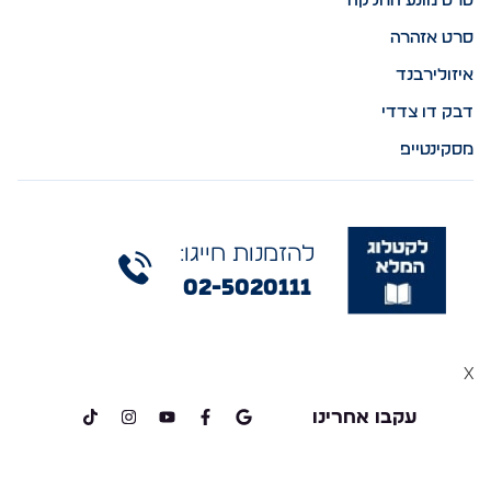
סרט מונע החלקה
סרט אזהרה
איזולירבנד
דבק דו צדדי
מסקינטייפ
להזמנות חייגו:
02-5020111
x
עקבו אחרינו