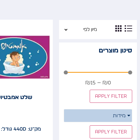
סינון מוצרים
₪
15
—
₪
0
Apply filter
שלט אמבטיו
מידות
מק"ט: 440D
גודל: 12x20
Apply filter