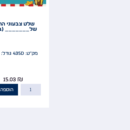
שלט צבעוני הח
של_______ (בנ
מק"ט: 435D
גודל: 12x20
15.03
₪
הוספה 