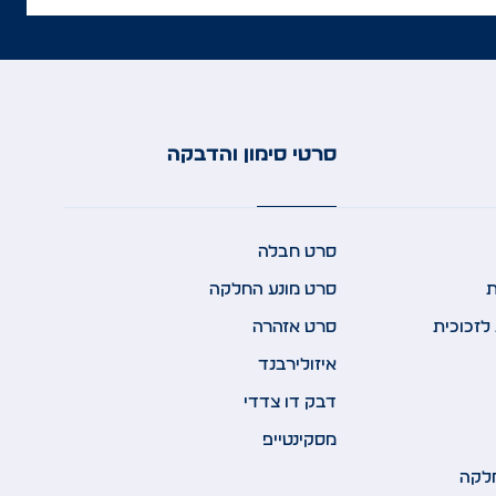
סרטי סימון והדבקה
סרט חבלה
ת
סרט מונע החלקה
לזכוכית
סרט אזהרה
איזולירבנד
דבק דו צדדי
מסקינטייפ
לקה