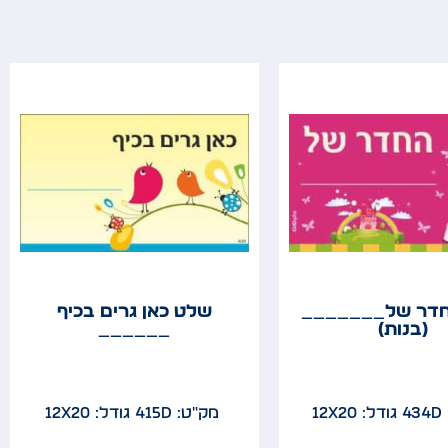
דר של_______
שלט כאן גרים בכיף
(בנות)
______
4
גודל: 12x20
מק"ט: 415D
גודל: 12x20