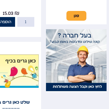
15.03
₪
סנן
הוספה 
שלט כאן גרים ב
______