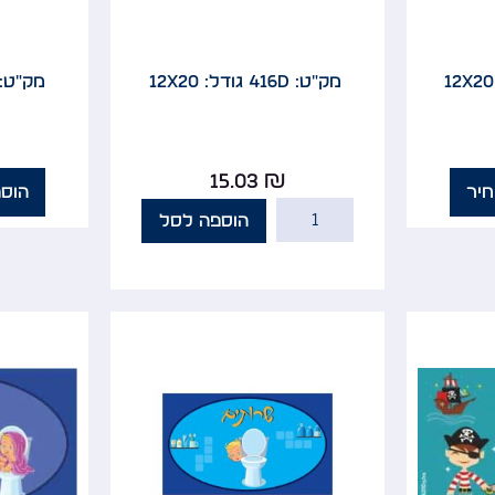
מק"ט: 416D
גודל: 12x20
מק"ט: 25D
15.03
₪
יר
הוס
הוספה לסל