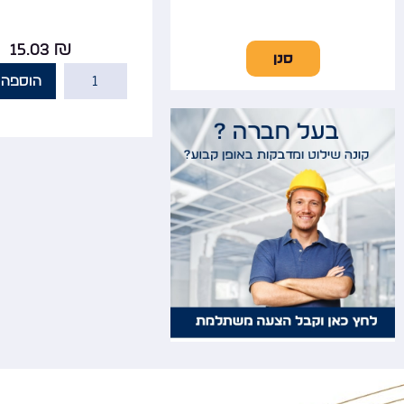
15.03
₪
סנן
הוספה 