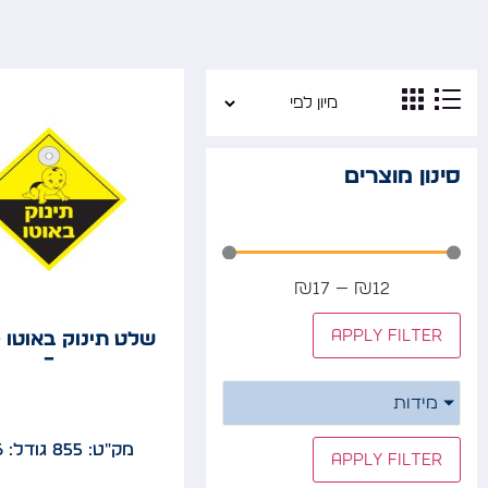
סינון מוצרים
₪
17
—
₪
12
Apply filter
שלט תינוק באוטו –
–
מידות
מק"ט: 855
גודל: 16x16
Apply filter