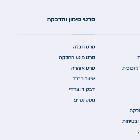
סרטי סימון והדבקה
סרט חבלה
ת
סרט מונע החלקה
לזכוכית
סרט אזהרה
איזולירבנד
דבק דו צדדי
מסקינטייפ
לקה
ובטיחות