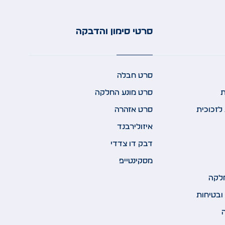
סרטי סימון והדבקה
סרט חבלה
ת
סרט מונע החלקה
לזכוכית
סרט אזהרה
איזולירבנד
דבק דו צדדי
מסקינטייפ
לקה
ובטיחות