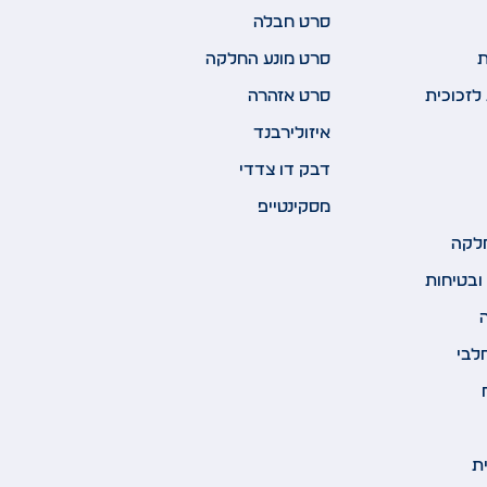
סרט חבלה
ת
סרט מונע החלקה
לזכוכית
סרט אזהרה
איזולירבנד
דבק דו צדדי
מסקינטייפ
לקה
ובטיחות
לבי
ת