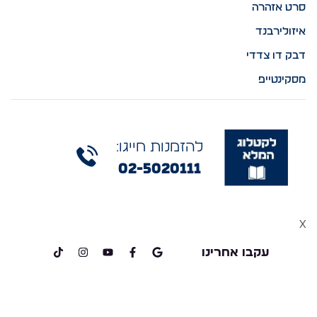
סרט אזהרה
איזולירבנד
דבק דו צדדי
מסקינטייפ
להזמנות חייגו:
02-5020111
x
עקבו אחרינו