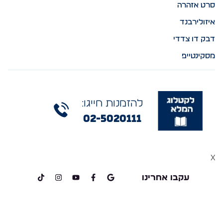
סרט אזהרה
איזולירבנד
דבק דו צדדי
מסקינטייפ
להזמנות חייגו:
02-5020111
x
עקבו אחרינו