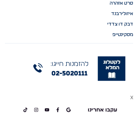
סרט אזהרה
איזולירבנד
דבק דו צדדי
מסקינטייפ
להזמנות חייגו:
02-5020111
x
עקבו אחרינו