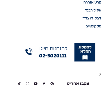
סרט אזהרה
איזולירבנד
דבק דו צדדי
מסקינטייפ
להזמנות חייגו:
02-5020111
x
עקבו אחרינו