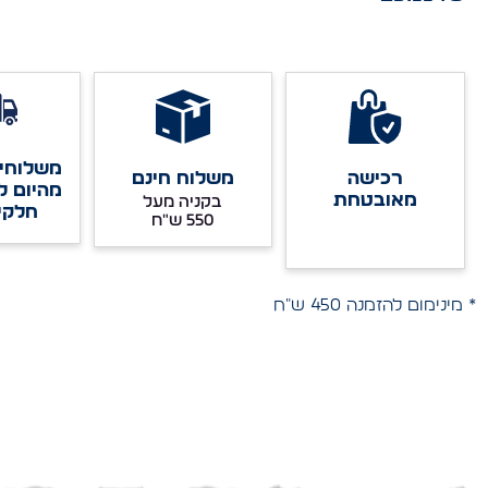
משלוחים
רכישה
משלוח חינם
מהיום ל
מאובטחת
בקניה מעל
חלקי
* מינימום להזמנה 450 ש"ח