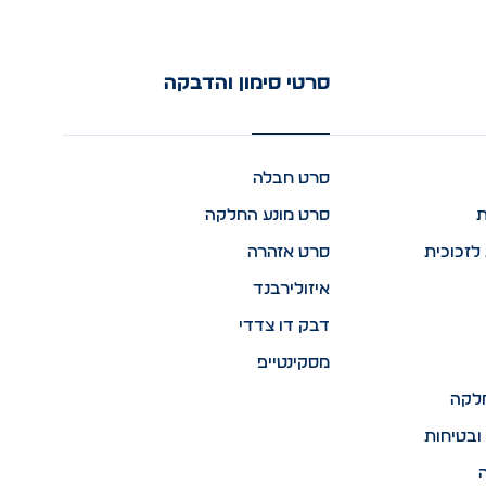
סרטי סימון והדבקה
סרט חבלה
ת
סרט מונע החלקה
לזכוכית
סרט אזהרה
איזולירבנד
דבק דו צדדי
מסקינטייפ
לקה
ובטיחות