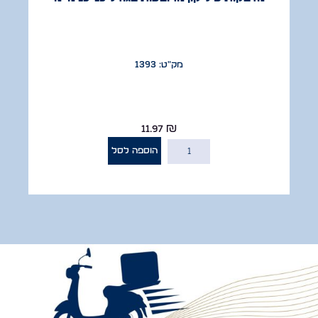
מק"ט: 1393
11.97
₪
הוספה לסל