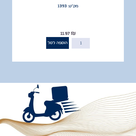
מק"ט: 1393
11.97
₪
הוספה לסל