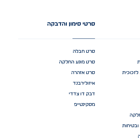
סרטי סימון והדבקה
סרט חבלה
ת
סרט מונע החלקה
לזכוכית
סרט אזהרה
איזולירבנד
דבק דו צדדי
מסקינטייפ
לקה
ובטיחות