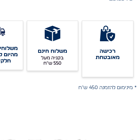
משלוחים
רכישה
משלוח חינם
מהיום ל
מאובטחת
בקניה מעל
חלקי
* מינימום להזמנה 450 ש"ח