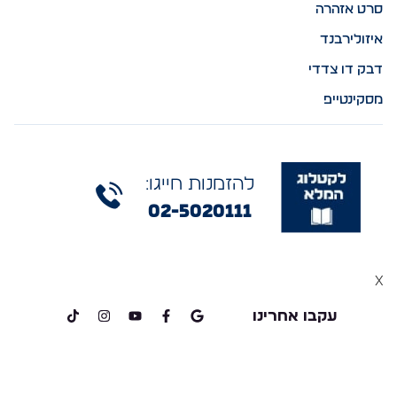
סרט אזהרה
איזולירבנד
דבק דו צדדי
מסקינטייפ
להזמנות חייגו:
02-5020111
x
עקבו אחרינו