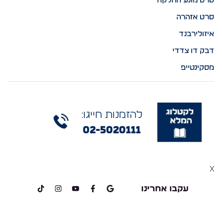
סרט מונע החלקה
סרט אזהרה
איזולירבנד
דבק דו צדדי
מסקינטייפ
להזמנות חייגו:
02-5020111
x
עקבו אחרינו