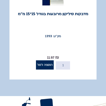
מדבקות סיליקון מרובעות בגודל 15*15 מ”מ
מק"ט: 1393
11.97
₪
הוספה לסל