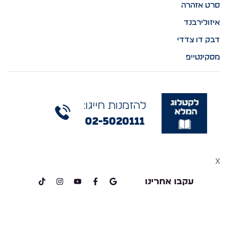
סרט אזהרה
איזולירבנד
דבק דו צדדי
מסקינטייפ
להזמנות חייגו:
02-5020111
x
עקבו אחרינו