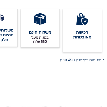
משלוחים
רכישה
משלוח חינם
מהיום ל
מאובטחת
בקניה מעל
חלקי
* מינימום להזמנה 450 ש"ח