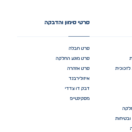
סרטי סימון והדבקה
סרט חבלה
ת
סרט מונע החלקה
לזכוכית
סרט אזהרה
איזולירבנד
דבק דו צדדי
מסקינטייפ
לקה
ובטיחות