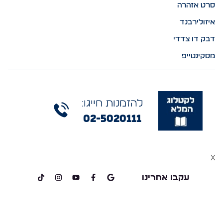
סרט אזהרה
איזולירבנד
דבק דו צדדי
מסקינטייפ
להזמנות חייגו:
02-5020111
x
עקבו אחרינו