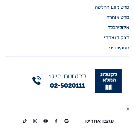
סרט מונע החלקה
סרט אזהרה
איזולירבנד
דבק דו צדדי
מסקינטייפ
להזמנות חייגו:
02-5020111
x
עקבו אחרינו