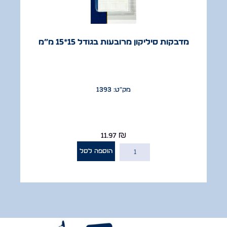
מדבקות סיליקון מרובעות בגודל 15*15 מ”מ
מק"ט: 1393
11.97
₪
הוספה לסל